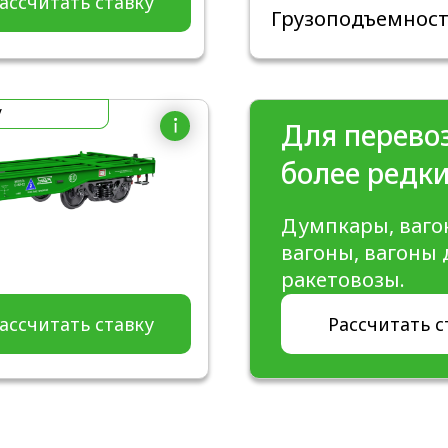
ассчитать ставку
Грузоподъемность
/
Для перево
более редки
Думпкары, ваго
вагоны, вагоны 
ракетовозы.
ассчитать ставку
Рассчитать с