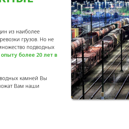
ин из наиболее
евозки грузов. Но не
е множество подводных
я
опыту более 20 лет в
дводных камней Вы
ложат Вам наши