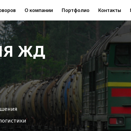
оворов
О компании
Портфолио
Контакты
ИЯ ЖД
ешения
логистики