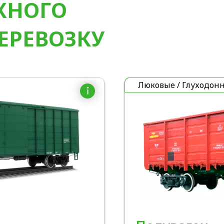
ЖНОГО
ЕРЕВОЗКУ
Люковые / Глуходон
i