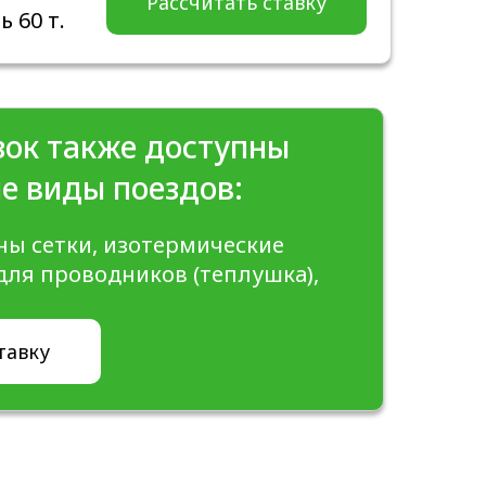
Рассчитать ставку
 60 т.
зок также доступны
е виды поездов:
ны сетки, изотермические
для проводников (теплушка),
тавку